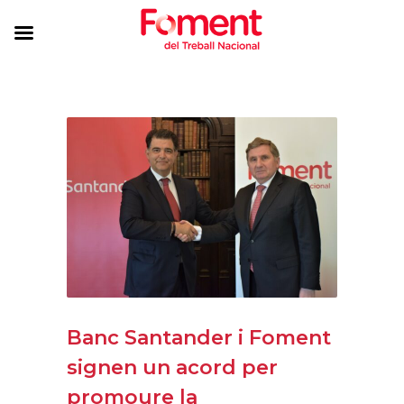
Banc Santander i Foment
signen un acord per
promoure la