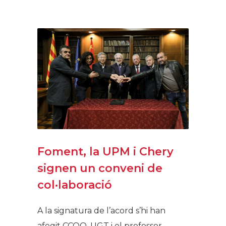
Foment, la UPM i Chery
signen un conveni de
col·laboració
A la signatura de l’acord s’hi han
afegit CCOO, UGT i el professor