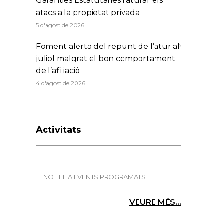
Garanties Estatutàries i aturar els
atacs a la propietat privada
5 d'agost de 2026
Foment alerta del repunt de l’atur al
juliol malgrat el bon comportament
de l’afiliació
4 d'agost de 2026
Activitats
NO HI HA EVENTS PROGRAMATS
VEURE MÉS...