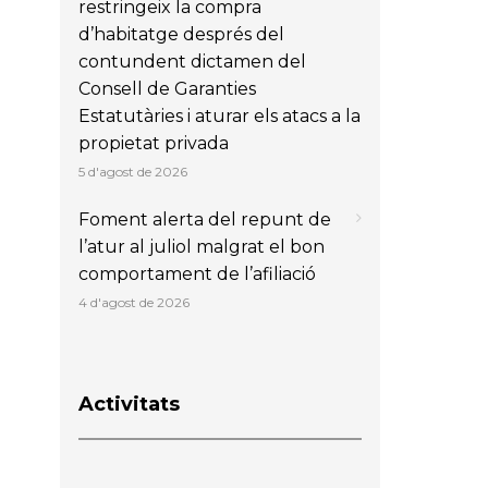
restringeix la compra
d’habitatge després del
contundent dictamen del
Consell de Garanties
Estatutàries i aturar els atacs a la
propietat privada
5 d'agost de 2026
Foment alerta del repunt de
l’atur al juliol malgrat el bon
comportament de l’afiliació
4 d'agost de 2026
Activitats