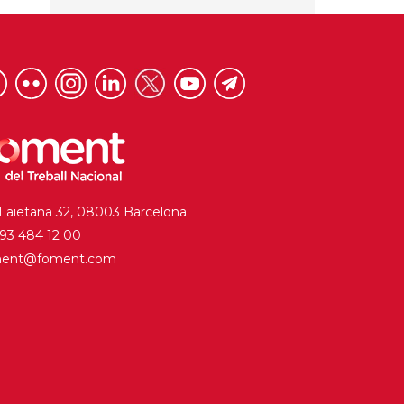
 Laietana 32, 08003 Barcelona
. 93 484 12 00
ment@foment.com