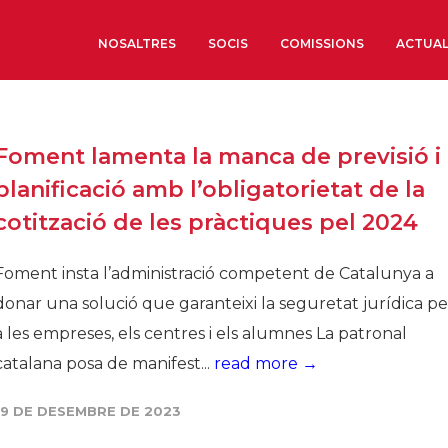
NOSALTRES
SOCIS
COMISSIONS
ACTUAL
Sobre nosaltres
Foment lamenta la manca de previsió i
Òrgans de Govern
planificació amb l’obligatorietat de la
Òrgans Consultius
cotització de les pràctiques pel 2024
Estructura Executiva
Institut d’Estudis Estrat
Foment insta l’administració competent de Catalunya a
Societat Barcelonesa d’
donar una solució que garanteixi la seguretat jurídica pe
Econòmics i Socials
a les empreses, els centres i els alumnes La patronal
Organitzacions territori
catalana posa de manifest...
read more →
Organitzacions sectoria
19 DE DESEMBRE DE 2023
Coneix més