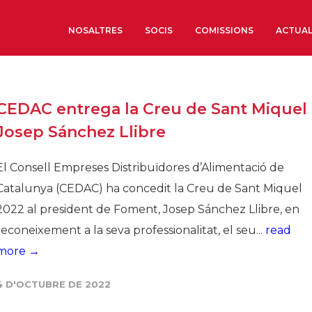
NOSALTRES
SOCIS
COMISSIONS
ACTUAL
Sobre nosaltres
CEDAC entrega la Creu de Sant Miquel 
Òrgans de Govern
Josep Sánchez Llibre
Òrgans Consultius
Estructura Executiva
El Consell Empreses Distribuïdores d’Alimentació de
Institut d’Estudis Estrat
Catalunya (CEDAC) ha concedit la Creu de Sant Miquel
Societat Barcelonesa d’
2022 al president de Foment, Josep Sánchez Llibre, en
Econòmics i Socials
reconeixement a la seva professionalitat, el seu...
read
Organitzacions territori
more →
Organitzacions sectoria
4 D'OCTUBRE DE 2022
Coneix més