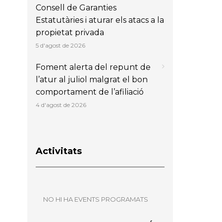
Consell de Garanties
Estatutàries i aturar els atacs a la
propietat privada
5 d'agost de 2026
Foment alerta del repunt de
l’atur al juliol malgrat el bon
comportament de l’afiliació
4 d'agost de 2026
Activitats
NO HI HA EVENTS PROGRAMATS