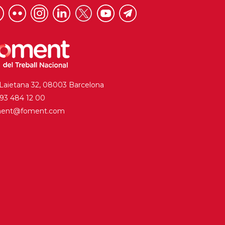
 Laietana 32, 08003 Barcelona
. 93 484 12 00
ment@foment.com