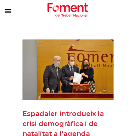
Espadaler introdueix la
crisi demogràfica i de
natalitat a l’agenda