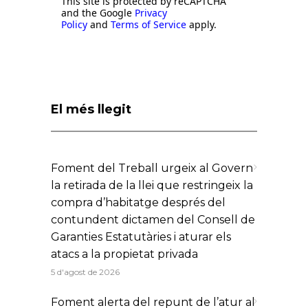
This site is protected by reCAPTCHA
and the Google
Privacy
Policy
and
Terms of Service
apply.
El més llegit
Foment del Treball urgeix al Govern
la retirada de la llei que restringeix la
compra d’habitatge després del
contundent dictamen del Consell de
Garanties Estatutàries i aturar els
atacs a la propietat privada
5 d'agost de 2026
Foment alerta del repunt de l’atur al