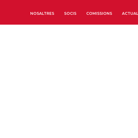
NOSALTRES
SOCIS
COMISSIONS
ACTUAL
Sobre nosaltres
Òrgans de Govern
Òrgans Consultius
Estructura Executiva
Institut d’Estudis Estrat
Societat Barcelonesa d’
Econòmics i Socials
Organitzacions territori
Organitzacions sectoria
Coneix més