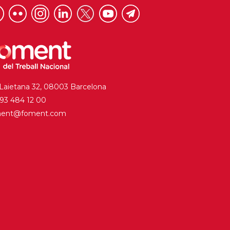
 Laietana 32, 08003 Barcelona
. 93 484 12 00
ment@foment.com