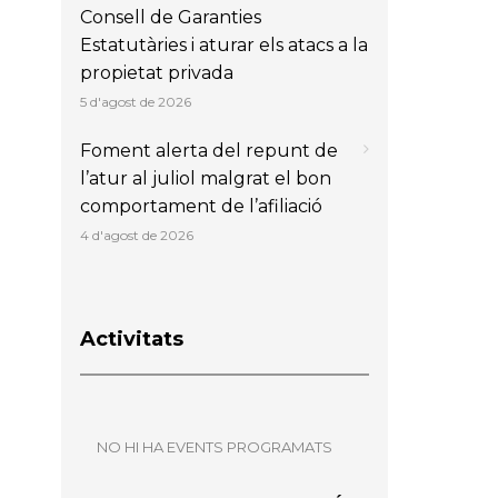
Consell de Garanties
Estatutàries i aturar els atacs a la
propietat privada
5 d'agost de 2026
Foment alerta del repunt de
l’atur al juliol malgrat el bon
comportament de l’afiliació
4 d'agost de 2026
Activitats
NO HI HA EVENTS PROGRAMATS