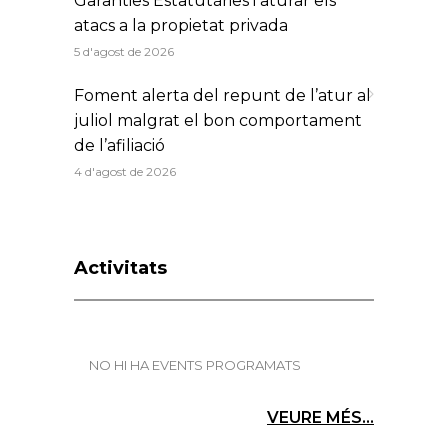
Garanties Estatutàries i aturar els
atacs a la propietat privada
5 d'agost de 2026
Foment alerta del repunt de l’atur al
juliol malgrat el bon comportament
de l’afiliació
4 d'agost de 2026
Activitats
NO HI HA EVENTS PROGRAMATS
VEURE MÉS...