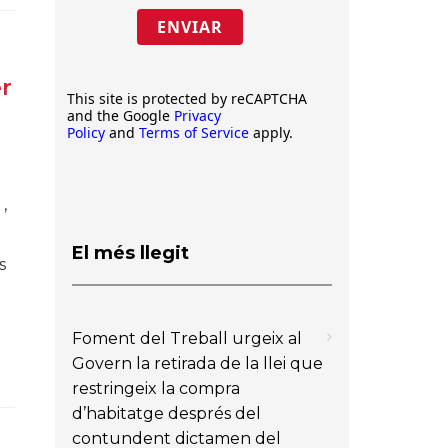
ENVIAR
r
This site is protected by reCAPTCHA
and the Google
Privacy
Policy
and
Terms of Service
apply.
,
El més llegit
s
Foment del Treball urgeix al
Govern la retirada de la llei que
restringeix la compra
d’habitatge després del
contundent dictamen del