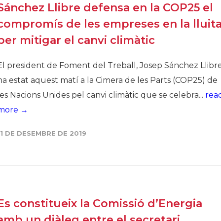
Sánchez Llibre defensa en la COP25 el
compromís de les empreses en la lluit
per mitigar el canvi climàtic
El president de Foment del Treball, Josep Sánchez Llibre
ha estat aquest matí a la Cimera de les Parts (COP25) de
les Nacions Unides pel canvi climàtic que se celebra...
rea
more →
11 DE DESEMBRE DE 2019
Es constitueix la Comissió d’Energia
amb un diàleg entre el secretari