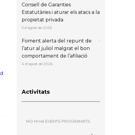
Consell de Garanties
Estatutàries i aturar els atacs a la
propietat privada
5 d'agost de 2026
Foment alerta del repunt de
l’atur al juliol malgrat el bon
comportament de l’afiliació
4 d'agost de 2026
ad
Activitats
NO HI HA EVENTS PROGRAMATS