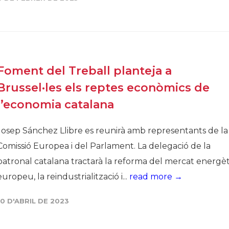
Història
Galeria de Presidents
Biblioteca Arxiu
Seu Social
Foment del Treball planteja a
Brussel·les els reptes econòmics de
l’economia catalana
Josep Sánchez Llibre es reunirà amb representants de la
Comissió Europea i del Parlament. La delegació de la
patronal catalana tractarà la reforma del mercat energèt
europeu, la reindustrialització i...
read more →
10 D'ABRIL DE 2023