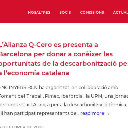
NOSALTRES
SOCIS
COMISSIONS
ACTUAL
Sobre nosaltres
L’Alianza Q-Cero es presenta a
Òrgans de Govern
Barcelona per donar a conèixer les
Òrgans Consultius
oportunitats de la descarbonització pe
Estructura Executiva
a l’economia catalana
Institut d’Estudis Estrat
Societat Barcelonesa d’
ENGINYERS BCN ha organitzat, en col·laboració amb
Econòmics i Socials
Foment del Treball, Pimec, Iberdrola i la UPM, una jorna
Organitzacions territori
per presentar l'Aliança per a la descarbonització tèrmica.
Organitzacions sectoria
Hi han participat representants de...
read more →
Coneix més
6 DE FEBRER DE 2025