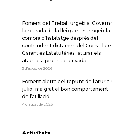
Foment del Treball urgeix al Govern
la retirada de la llei que restringeix la
compra d’habitatge després del
contundent dictamen del Consell de
Garanties Estatutàries i aturar els
atacs a la propietat privada
5 d'agost de 2026
Foment alerta del repunt de l’atur al
juliol malgrat el bon comportament
de l’afiliació
4 d'agost de 2026
Activitats