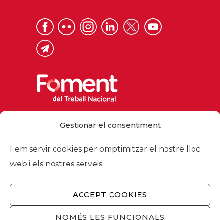
Via Laietana 32, 08003 Barcelona
Gestionar el consentiment
Tel. 93 484 12 00
foment@foment.com
Fem servir cookies per omptimitzar el nostre lloc
web i els nostres serveis.
ACCEPT COOKIES
© 2026 - Foment del Treball Nacional
Nosaltres
/
Associats
/
Comissions
/
NOMÉS LES FUNCIONALS