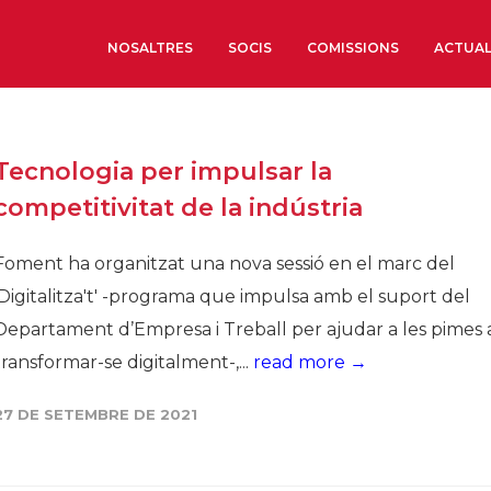
NOSALTRES
SOCIS
COMISSIONS
ACTUAL
Sobre nosaltres
Tecnologia per impulsar la
Òrgans de Govern
competitivitat de la indústria
Òrgans Consultius
Estructura Executiva
Foment ha organitzat una nova sessió en el marc del
Institut d’Estudis Estrat
'Digitalitza't' -programa que impulsa amb el suport del
Societat Barcelonesa d’
Departament d’Empresa i Treball per ajudar a les pimes 
Econòmics i Socials
transformar-se digitalment-,...
read more →
Organitzacions territori
Organitzacions sectoria
27 DE SETEMBRE DE 2021
Coneix més