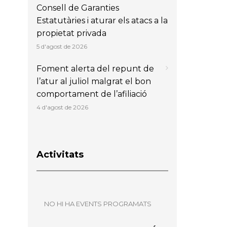
Consell de Garanties
Estatutàries i aturar els atacs a la
propietat privada
5 d'agost de 2026
Foment alerta del repunt de
l’atur al juliol malgrat el bon
comportament de l’afiliació
4 d'agost de 2026
Activitats
NO HI HA EVENTS PROGRAMATS