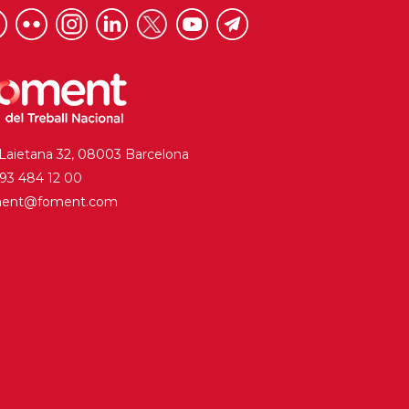
 Laietana 32, 08003 Barcelona
. 93 484 12 00
ment@foment.com