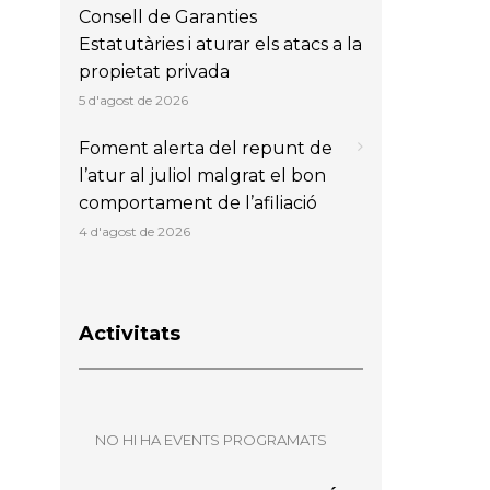
Consell de Garanties
Estatutàries i aturar els atacs a la
propietat privada
5 d'agost de 2026
Foment alerta del repunt de
l’atur al juliol malgrat el bon
comportament de l’afiliació
4 d'agost de 2026
Activitats
NO HI HA EVENTS PROGRAMATS