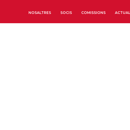
NOSALTRES
SOCIS
COMISSIONS
ACTUAL
Sobre nosaltres
Òrgans de Govern
Òrgans Consultius
Estructura Executiva
Institut d’Estudis Estrat
Societat Barcelonesa d’
Econòmics i Socials
Organitzacions territori
Organitzacions sectoria
Coneix més