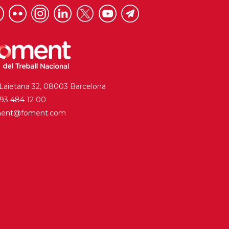
 Laietana 32, 08003 Barcelona
. 93 484 12 00
ment@foment.com