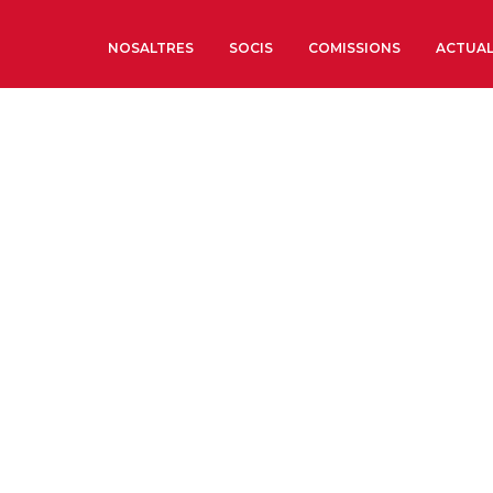
NOSALTRES
SOCIS
COMISSIONS
ACTUAL
Sobre nosaltres
Òrgans de Govern
Òrgans Consultius
Estructura Executiva
Institut d’Estudis Estrat
Societat Barcelonesa d’
Econòmics i Socials
Organitzacions territori
Organitzacions sectoria
Coneix més