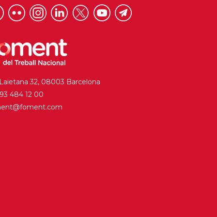
 Laietana 32, 08003 Barcelona
. 93 484 12 00
ment@foment.com