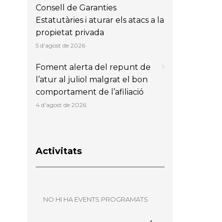
Consell de Garanties
Estatutàries i aturar els atacs a la
propietat privada
5 d'agost de 2026
Foment alerta del repunt de
l’atur al juliol malgrat el bon
comportament de l’afiliació
4 d'agost de 2026
Activitats
NO HI HA EVENTS PROGRAMATS