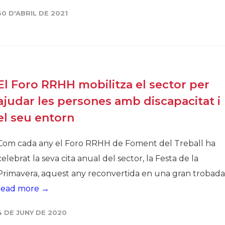
30 D'ABRIL DE 2021
Història
Galeria de Presidents
Biblioteca Arxiu
Seu Social
El Foro RRHH mobilitza el sector per
ajudar les persones amb discapacitat i
el seu entorn
Com cada any el Foro RRHH de Foment del Treball ha
celebrat la seva cita anual del sector, la Festa de la
Primavera, aquest any reconvertida en una gran trobada.
read more →
4 DE JUNY DE 2020