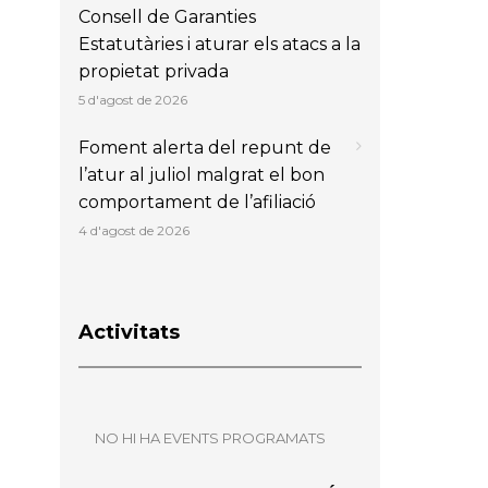
Consell de Garanties
Estatutàries i aturar els atacs a la
propietat privada
5 d'agost de 2026
Foment alerta del repunt de
l’atur al juliol malgrat el bon
comportament de l’afiliació
4 d'agost de 2026
Activitats
NO HI HA EVENTS PROGRAMATS