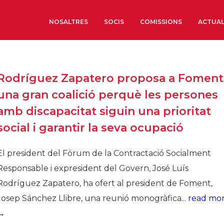
NOSALTRES
SOCIS
COMISSIONS
ACTUAL
Sobre nosaltres
Rodríguez Zapatero proposa a Foment
Òrgans de Govern
una gran coalició perquè les persones
Òrgans Consultius
amb discapacitat siguin una prioritat
Estructura Executiva
social i garantir la seva ocupació
Institut d’Estudis Estrat
Societat Barcelonesa d’
El president del Fòrum de la Contractació Socialment
Econòmics i Socials
Responsable i expresident del Govern, José Luís
Organitzacions territori
Rodríguez Zapatero, ha ofert al president de Foment,
Organitzacions sectoria
Josep Sánchez Llibre, una reunió monogràfica...
read mo
Coneix més
→