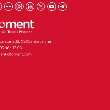
 Laietana 32, 08003 Barcelona
. 93 484 12 00
ment@foment.com