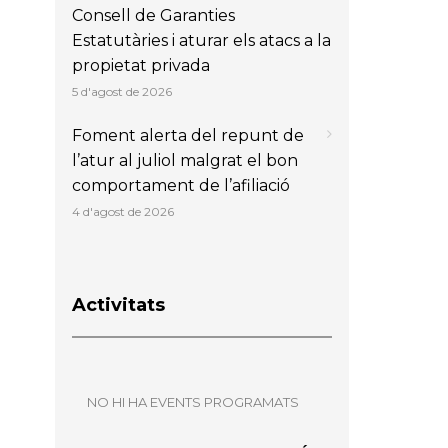
Consell de Garanties
Estatutàries i aturar els atacs a la
propietat privada
5 d'agost de 2026
Foment alerta del repunt de
l’atur al juliol malgrat el bon
comportament de l’afiliació
4 d'agost de 2026
Activitats
NO HI HA EVENTS PROGRAMATS