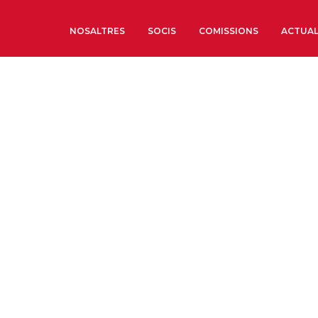
NOSALTRES
SOCIS
COMISSIONS
ACTUAL
Sobre nosaltres
Òrgans de Govern
Òrgans Consultius
Estructura Executiva
Institut d’Estudis Estrat
Societat Barcelonesa d’
Econòmics i Socials
Organitzacions territori
Organitzacions sectoria
Coneix més