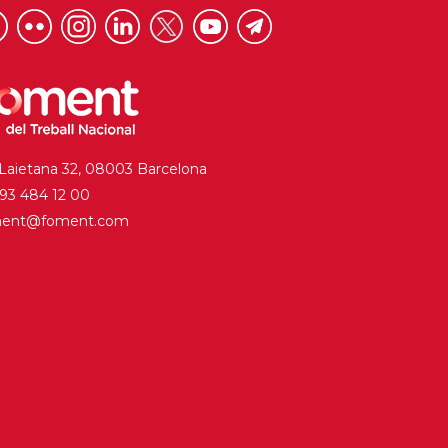
 Laietana 32, 08003 Barcelona
. 93 484 12 00
ment@foment.com