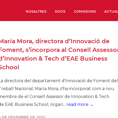
NOSALTRES
SOCIS
COMISSIONS
ACTUAL
Sobre nosaltres
María Mora, directora d’Innovació de
Òrgans de Govern
Foment, s’incorpora al Consell Assesso
Òrgans Consultius
d’Innovation & Tech d’EAE Business
Estructura Executiva
School
Institut d’Estudis Estrat
Societat Barcelonesa d’
La directora del departament d'Innovació de Foment del
Econòmics i Socials
Treball Nacional, María Mora, s'ha incorporat com a nou
Organitzacions territori
membre de el Consell Assessor de Innovation & Tech
Organitzacions sectoria
de EAE Business School, òrgan...
read more →
Coneix més
3 DE DESEMBRE DE 2021