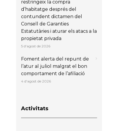
restringeix la compra
d’habitatge després del
contundent dictamen del
Consell de Garanties
Estatutàries i aturar els atacs a la
propietat privada
5 d'agost de 2026
Foment alerta del repunt de
l’atur al juliol malgrat el bon
comportament de l’afiliació
4 d'agost de 2026
Activitats