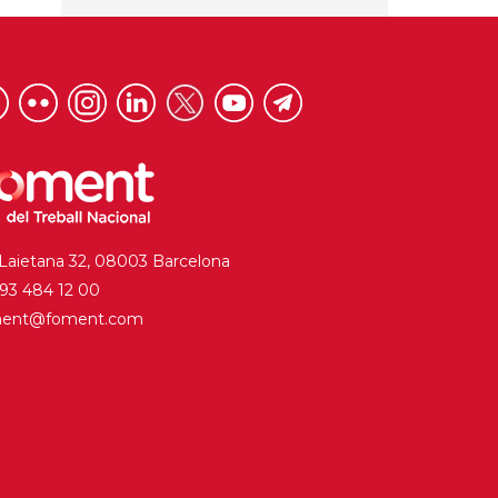
 Laietana 32, 08003 Barcelona
. 93 484 12 00
ment@foment.com