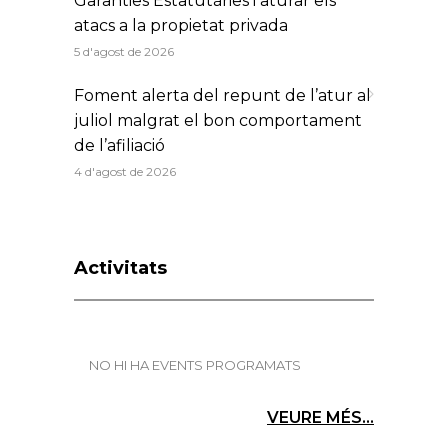
Garanties Estatutàries i aturar els
atacs a la propietat privada
5 d'agost de 2026
Foment alerta del repunt de l’atur al
juliol malgrat el bon comportament
de l’afiliació
4 d'agost de 2026
Activitats
NO HI HA EVENTS PROGRAMATS
VEURE MÉS...