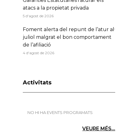
Garanties Estatutàries i aturar els
atacs a la propietat privada
5 d'agost de 2026
Foment alerta del repunt de l’atur al
juliol malgrat el bon comportament
de l’afiliació
4 d'agost de 2026
Activitats
NO HI HA EVENTS PROGRAMATS
VEURE MÉS...