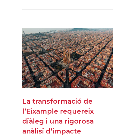
La transformació de
l’Eixample requereix
diàleg i una rigorosa
anàlisi d’impacte