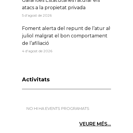
Garanties Estatutàries i aturar els
atacs a la propietat privada
5 d'agost de 2026
Foment alerta del repunt de l’atur al
juliol malgrat el bon comportament
de l’afiliació
4 d'agost de 2026
Activitats
NO HI HA EVENTS PROGRAMATS
VEURE MÉS...