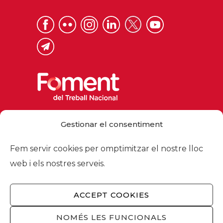
Via Laietana 32, 08003 Barcelona
Gestionar el consentiment
Tel. 93 484 12 00
foment@foment.com
Fem servir cookies per omptimitzar el nostre lloc
web i els nostres serveis.
ACCEPT COOKIES
© 2026 - Foment del Treball Nacional
Nosaltres
/
Associats
/
Comissions
/
NOMÉS LES FUNCIONALS