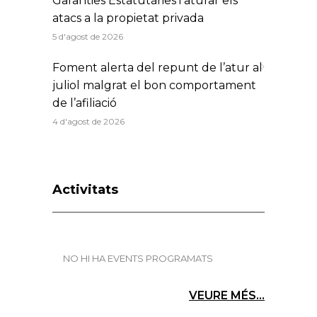
Garanties Estatutàries i aturar els
atacs a la propietat privada
5 d'agost de 2026
Foment alerta del repunt de l’atur al
juliol malgrat el bon comportament
de l’afiliació
4 d'agost de 2026
Activitats
NO HI HA EVENTS PROGRAMATS
VEURE MÉS...