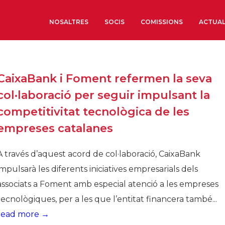
NOSALTRES
SOCIS
COMISSIONS
ACTUAL
Sobre nosaltres
CaixaBank i Foment refermen la seva
Òrgans de Govern
col·laboració per seguir impulsant la
Òrgans Consultius
competitivitat tecnològica de les
Estructura Executiva
empreses catalanes
Institut d’Estudis Estrat
Societat Barcelonesa d’
A través d’aquest acord de col·laboració, CaixaBank
Econòmics i Socials
impulsarà les diferents iniciatives empresarials dels
Organitzacions territori
associats a Foment amb especial atenció a les empreses
Organitzacions sectoria
tecnològiques, per a les que l’entitat financera també...
Coneix més
read more →