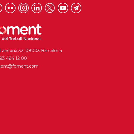
 Laietana 32, 08003 Barcelona
. 93 484 12 00
ment@foment.com