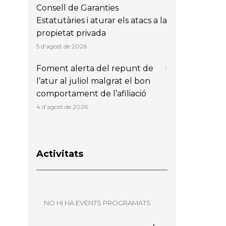
Consell de Garanties
Estatutàries i aturar els atacs a la
propietat privada
5 d'agost de 2026
Foment alerta del repunt de
l’atur al juliol malgrat el bon
comportament de l’afiliació
4 d'agost de 2026
Activitats
NO HI HA EVENTS PROGRAMATS