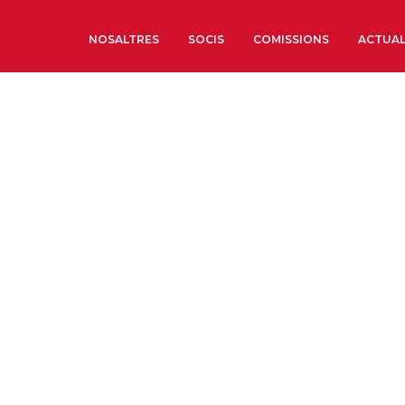
NOSALTRES
SOCIS
COMISSIONS
ACTUAL
Sobre nosaltres
Òrgans de Govern
Òrgans Consultius
Estructura Executiva
Institut d’Estudis Estrat
Societat Barcelonesa d’
Econòmics i Socials
Organitzacions territori
Organitzacions sectoria
Coneix més