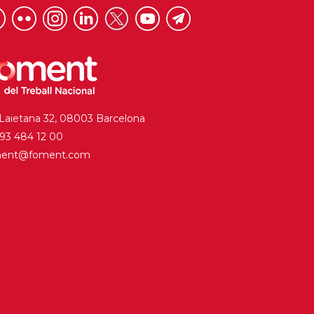
 Laietana 32, 08003 Barcelona
. 93 484 12 00
ment@foment.com