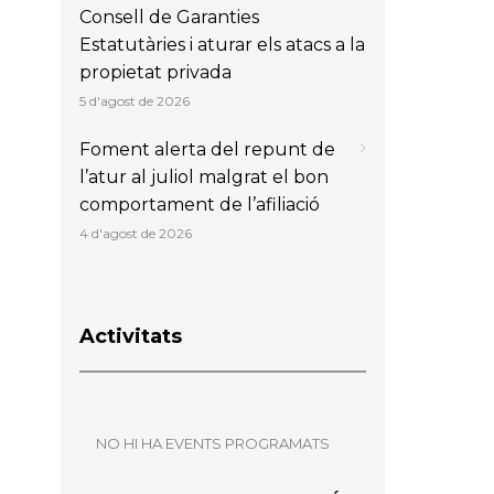
Consell de Garanties
Estatutàries i aturar els atacs a la
propietat privada
5 d'agost de 2026
Foment alerta del repunt de
l’atur al juliol malgrat el bon
comportament de l’afiliació
4 d'agost de 2026
Activitats
NO HI HA EVENTS PROGRAMATS