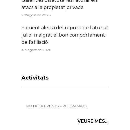
Garanties Estatutàries i aturar els
atacs a la propietat privada
5 d'agost de 2026
Foment alerta del repunt de l’atur al
juliol malgrat el bon comportament
de l’afiliació
4 d'agost de 2026
Activitats
NO HI HA EVENTS PROGRAMATS
VEURE MÉS...