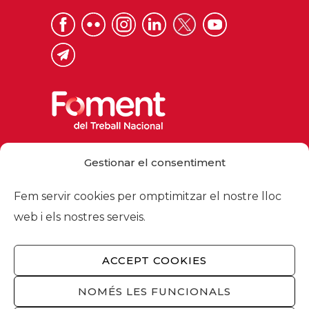
Via Laietana 32, 08003 Barcelona
Gestionar el consentiment
Tel. 93 484 12 00
foment@foment.com
Fem servir cookies per omptimitzar el nostre lloc
web i els nostres serveis.
ACCEPT COOKIES
© 2026 - Foment del Treball Nacional
Nosaltres
/
Associats
/
Comissions
/
NOMÉS LES FUNCIONALS
Actualitat
/
Serveis
/
Avís legal
/
Política de