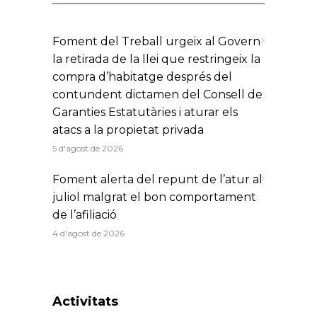
Foment del Treball urgeix al Govern
la retirada de la llei que restringeix la
compra d’habitatge després del
contundent dictamen del Consell de
Garanties Estatutàries i aturar els
atacs a la propietat privada
5 d'agost de 2026
Foment alerta del repunt de l’atur al
juliol malgrat el bon comportament
de l’afiliació
4 d'agost de 2026
Activitats