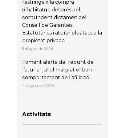
restringeix la compra
d’habitatge després del
contundent dictamen del
Consell de Garanties
Estatutàries i aturar els atacs a la
propietat privada
5 d'agost de 2026
Foment alerta del repunt de
l’atur al juliol malgrat el bon
comportament de l’afiliació
4 d'agost de 2026
Activitats