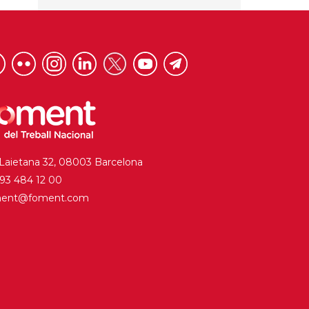
 Laietana 32, 08003 Barcelona
. 93 484 12 00
ment@foment.com