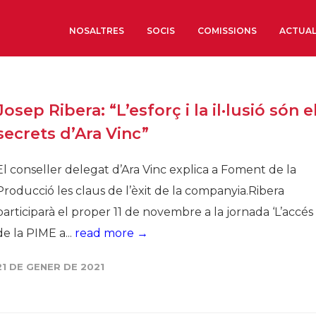
NOSALTRES
SOCIS
COMISSIONS
ACTUAL
Sobre nosaltres
Josep Ribera: “L’esforç i la il·lusió són e
Òrgans de Govern
secrets d’Ara Vinc”
Òrgans Consultius
Estructura Executiva
El conseller delegat d’Ara Vinc explica a Foment de la
Institut d’Estudis Estrat
Producció les claus de l’èxit de la companyia.Ribera
Societat Barcelonesa d’
participarà el proper 11 de novembre a la jornada ‘L’accés
Econòmics i Socials
de la PIME a...
read more →
Organitzacions territori
Organitzacions sectoria
21 DE GENER DE 2021
Coneix més