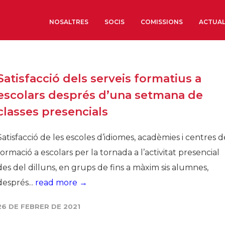
NOSALTRES
SOCIS
COMISSIONS
ACTUAL
Sobre nosaltres
Satisfacció dels serveis formatius a
Òrgans de Govern
escolars després d’una setmana de
Òrgans Consultius
classes presencials
Estructura Executiva
Institut d’Estudis Estrat
Satisfacció de les escoles d’idiomes, acadèmies i centres d
Societat Barcelonesa d’
formació a escolars per la tornada a l’activitat presencial
Econòmics i Socials
des del dilluns, en grups de fins a màxim sis alumnes,
Organitzacions territori
després...
read more →
Organitzacions sectoria
26 DE FEBRER DE 2021
Coneix més