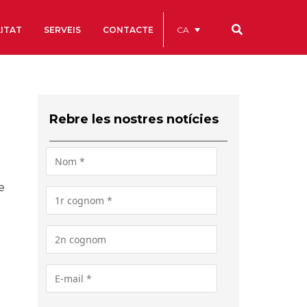
CA
ITAT
SERVEIS
CONTACTE
Els nostres codis
Comptes Anuals
Rebre les nostres notícies
Codi Ètic i de Bon Govern
Estatuts
ègics
Portal de la Transparència
e
Estudis
als
ls