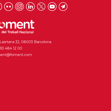
 Laietana 32, 08003 Barcelona
. 93 484 12 00
ment@foment.com