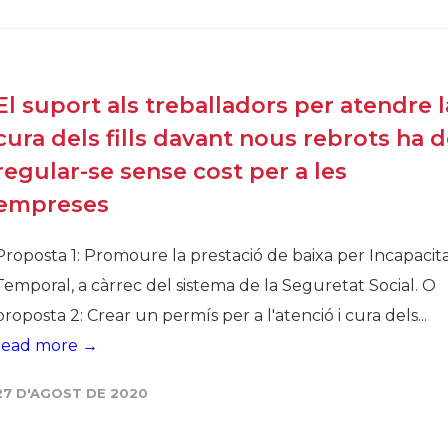
Història
Galeria de Presidents
Biblioteca Arxiu
El suport als treballadors per atendre l
Seu Social
cura dels fills davant nous rebrots ha 
regular-se sense cost per a les
empreses
Proposta 1: Promoure la prestació de baixa per Incapacit
Temporal, a càrrec del sistema de la Seguretat Social. O
proposta 2: Crear un permís per a l'atenció i cura dels...
read more →
27 D'AGOST DE 2020