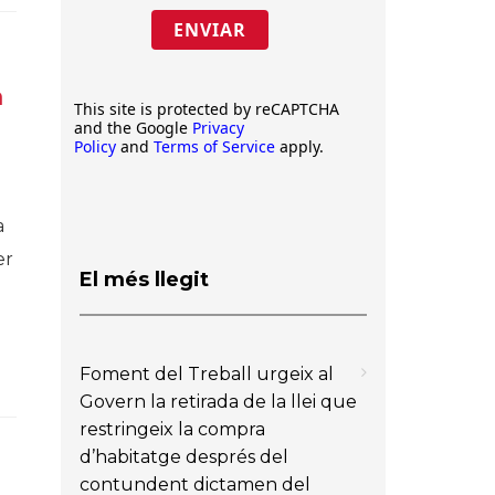
ENVIAR
a
This site is protected by reCAPTCHA
and the Google
Privacy
Policy
and
Terms of Service
apply.
a
er
El més llegit
Foment del Treball urgeix al
Govern la retirada de la llei que
restringeix la compra
d’habitatge després del
contundent dictamen del