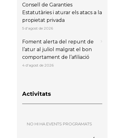
Consell de Garanties
Estatutàries i aturar els atacs a la
propietat privada
5 d'agost de 2026
Foment alerta del repunt de
l’atur al juliol malgrat el bon
comportament de l’afiliació
4 d'agost de 2026
Activitats
NO HI HA EVENTS PROGRAMATS