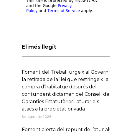
This site is protected by reCAPTCHA
and the Google
Privacy
Policy
and
Terms of Service
apply.
El més llegit
Foment del Treball urgeix al Govern
la retirada de la llei que restringeix la
compra d’habitatge després del
contundent dictamen del Consell de
Garanties Estatutàries i aturar els
atacs a la propietat privada
5 d'agost de 2026
Foment alerta del repunt de l’atur al