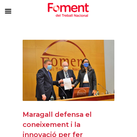
Maragall defensa el
coneixement i la
innovació per fer