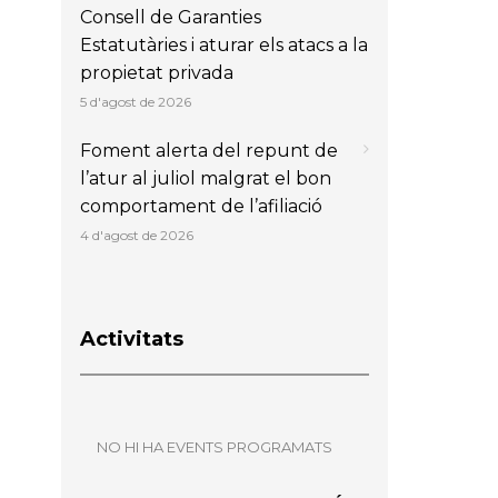
Consell de Garanties
Estatutàries i aturar els atacs a la
propietat privada
5 d'agost de 2026
Foment alerta del repunt de
l’atur al juliol malgrat el bon
comportament de l’afiliació
4 d'agost de 2026
Activitats
NO HI HA EVENTS PROGRAMATS