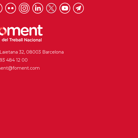
 Laietana 32, 08003 Barcelona
. 93 484 12 00
ment@foment.com