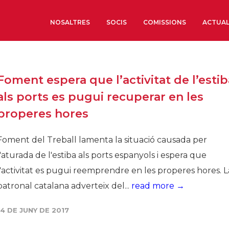
NOSALTRES
SOCIS
COMISSIONS
ACTUAL
Sobre nosaltres
Foment espera que l’activitat de l’estib
Òrgans de Govern
als ports es pugui recuperar en les
Òrgans Consultius
properes hores
Estructura Executiva
Institut d’Estudis Estrat
Foment del Treball lamenta la situació causada per
Societat Barcelonesa d’
l'aturada de l'estiba als ports espanyols i espera que
Econòmics i Socials
l'activitat es pugui reemprendre en les properes hores. L
Organitzacions territori
patronal catalana adverteix del...
read more →
Organitzacions sectoria
14 DE JUNY DE 2017
Coneix més