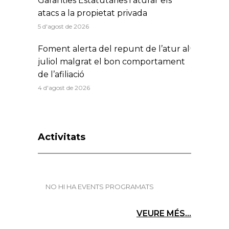
Garanties Estatutàries i aturar els
atacs a la propietat privada
5 d'agost de 2026
Foment alerta del repunt de l’atur al
juliol malgrat el bon comportament
de l’afiliació
4 d'agost de 2026
Activitats
NO HI HA EVENTS PROGRAMATS
VEURE MÉS...