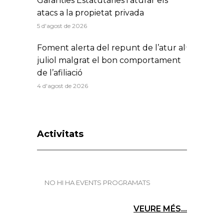
Garanties Estatutàries i aturar els
atacs a la propietat privada
5 d'agost de 2026
Foment alerta del repunt de l’atur al
juliol malgrat el bon comportament
de l’afiliació
4 d'agost de 2026
Activitats
NO HI HA EVENTS PROGRAMATS
VEURE MÉS...