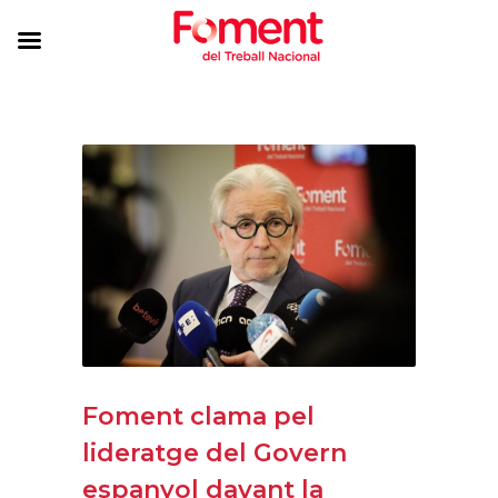
Foment clama pel
lideratge del Govern
espanyol davant la