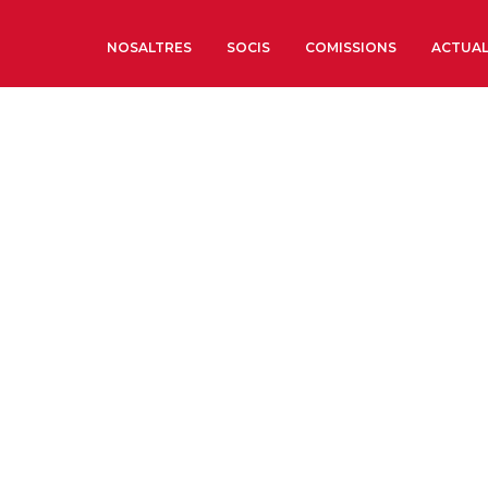
NOSALTRES
SOCIS
COMISSIONS
ACTUAL
Sobre nosaltres
Òrgans de Govern
Òrgans Consultius
Estructura Executiva
Institut d’Estudis Estrat
Societat Barcelonesa d’
Econòmics i Socials
Organitzacions territori
Organitzacions sectoria
Coneix més