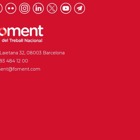
 Laietana 32, 08003 Barcelona
. 93 484 12 00
ment@foment.com