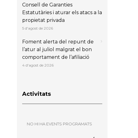
Consell de Garanties
Estatutàries i aturar els atacs a la
propietat privada
5 d'agost de 2026
Foment alerta del repunt de
l’atur al juliol malgrat el bon
comportament de l’afiliació
4 d'agost de 2026
Activitats
NO HI HA EVENTS PROGRAMATS