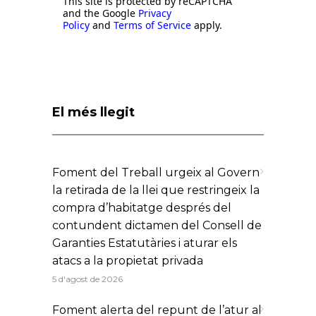
This site is protected by reCAPTCHA
and the Google
Privacy
Policy
and
Terms of Service
apply.
El més llegit
Foment del Treball urgeix al Govern
la retirada de la llei que restringeix la
compra d’habitatge després del
contundent dictamen del Consell de
Garanties Estatutàries i aturar els
atacs a la propietat privada
5 d'agost de 2026
Foment alerta del repunt de l’atur al