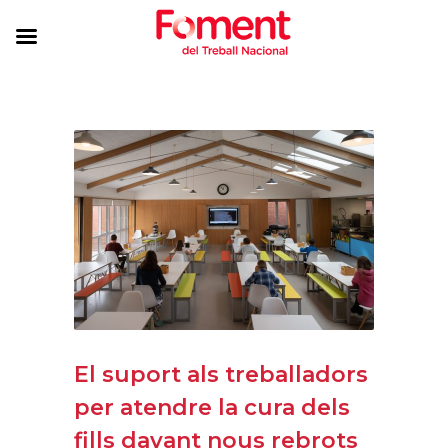
El suport als treballadors
per atendre la cura dels
fills davant nous rebrots