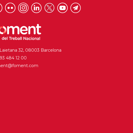
 Laietana 32, 08003 Barcelona
. 93 484 12 00
ment@foment.com