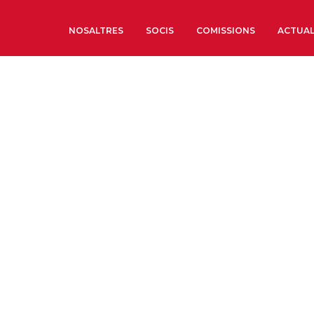
NOSALTRES
SOCIS
COMISSIONS
ACTUAL
Sobre nosaltres
Òrgans de Govern
Òrgans Consultius
Estructura Executiva
Institut d’Estudis Estrat
Societat Barcelonesa d’
Econòmics i Socials
Organitzacions territori
Organitzacions sectoria
Coneix més