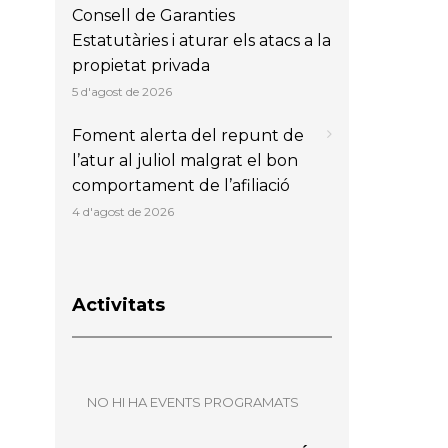
Consell de Garanties
Estatutàries i aturar els atacs a la
propietat privada
5 d'agost de 2026
Foment alerta del repunt de
l’atur al juliol malgrat el bon
comportament de l’afiliació
4 d'agost de 2026
Activitats
NO HI HA EVENTS PROGRAMATS