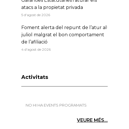
Garanties Estatutàries i aturar els
atacs a la propietat privada
5 d'agost de 2026
Foment alerta del repunt de l’atur al
juliol malgrat el bon comportament
de l’afiliació
4 d'agost de 2026
Activitats
NO HI HA EVENTS PROGRAMATS
VEURE MÉS...