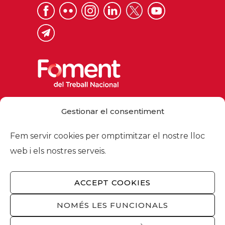
Via Laietana 32, 08003 Barcelona
Gestionar el consentiment
Tel. 93 484 12 00
foment@foment.com
Fem servir cookies per omptimitzar el nostre lloc
web i els nostres serveis.
ACCEPT COOKIES
© 2026 - Foment del Treball Nacional
Nosaltres
/
Associats
/
Comissions
/
NOMÉS LES FUNCIONALS
Actualitat
/
Serveis
/
Avís legal
/
Política de