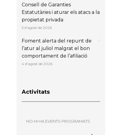
Consell de Garanties
Estatutàries i aturar els atacs a la
propietat privada
5 d'agost de 2026
Foment alerta del repunt de
l’atur al juliol malgrat el bon
comportament de l’afiliació
4 d'agost de 2026
Activitats
NO HI HA EVENTS PROGRAMATS