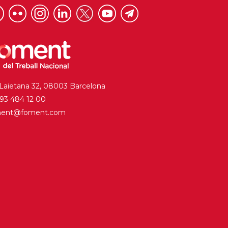
 Laietana 32, 08003 Barcelona
. 93 484 12 00
ment@foment.com