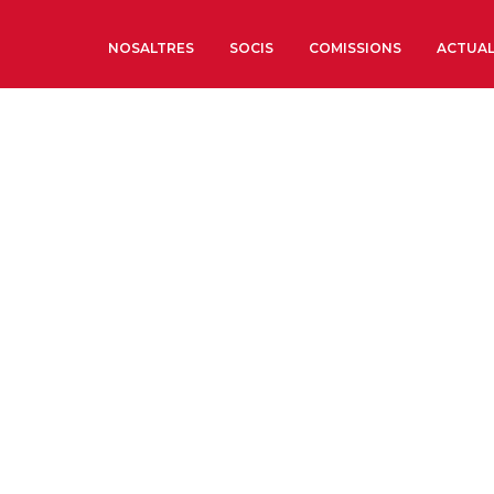
NOSALTRES
SOCIS
COMISSIONS
ACTUAL
Sobre nosaltres
Òrgans de Govern
Òrgans Consultius
Estructura Executiva
Institut d’Estudis Estrat
Societat Barcelonesa d’
Econòmics i Socials
Organitzacions territori
Organitzacions sectoria
Coneix més