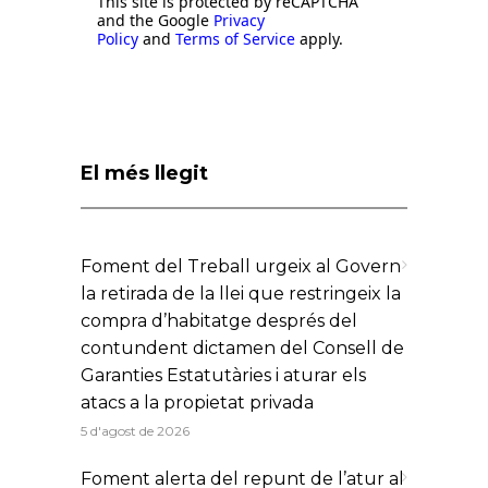
This site is protected by reCAPTCHA
and the Google
Privacy
Policy
and
Terms of Service
apply.
El més llegit
Foment del Treball urgeix al Govern
la retirada de la llei que restringeix la
compra d’habitatge després del
contundent dictamen del Consell de
Garanties Estatutàries i aturar els
atacs a la propietat privada
5 d'agost de 2026
Foment alerta del repunt de l’atur al