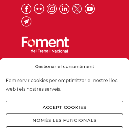
Via Laietana 32, 08003 Barcelona
Gestionar el consentiment
Tel. 93 484 12 00
foment@foment.com
Fem servir cookies per omptimitzar el nostre lloc
web i els nostres serveis.
ACCEPT COOKIES
© 2026 - Foment del Treball Nacional
Nosaltres
/
Associats
/
Comissions
/
NOMÉS LES FUNCIONALS
Actualitat
/
Serveis
/
Avís legal
/
Política de