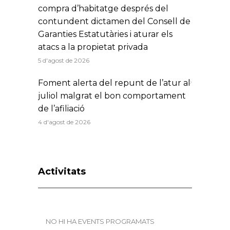
compra d’habitatge després del
contundent dictamen del Consell de
Garanties Estatutàries i aturar els
atacs a la propietat privada
5 d'agost de 2026
Foment alerta del repunt de l’atur al
juliol malgrat el bon comportament
de l’afiliació
4 d'agost de 2026
Activitats
NO HI HA EVENTS PROGRAMATS