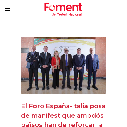
El Foro España-Italia posa
de manifest que ambdós
països han de reforçar la