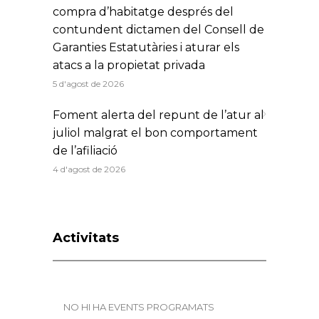
compra d’habitatge després del
contundent dictamen del Consell de
Garanties Estatutàries i aturar els
atacs a la propietat privada
5 d'agost de 2026
Foment alerta del repunt de l’atur al
juliol malgrat el bon comportament
de l’afiliació
4 d'agost de 2026
Activitats
NO HI HA EVENTS PROGRAMATS