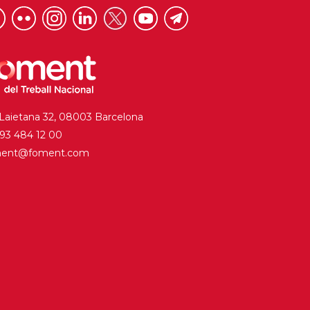
 Laietana 32, 08003 Barcelona
. 93 484 12 00
ment@foment.com