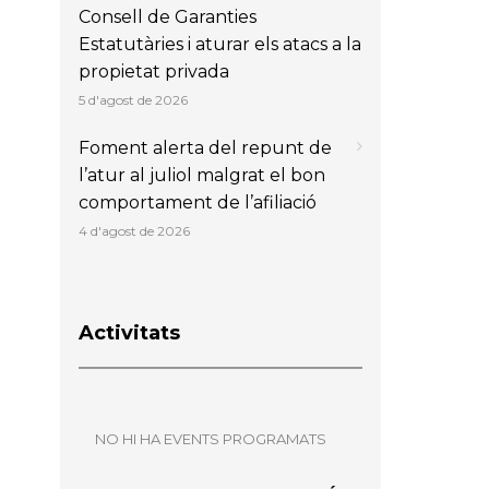
Consell de Garanties
Estatutàries i aturar els atacs a la
propietat privada
5 d'agost de 2026
Foment alerta del repunt de
l’atur al juliol malgrat el bon
comportament de l’afiliació
4 d'agost de 2026
Activitats
NO HI HA EVENTS PROGRAMATS