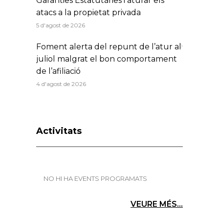
Garanties Estatutàries i aturar els
atacs a la propietat privada
5 d'agost de 2026
Foment alerta del repunt de l’atur al
juliol malgrat el bon comportament
de l’afiliació
4 d'agost de 2026
Activitats
NO HI HA EVENTS PROGRAMATS
VEURE MÉS...