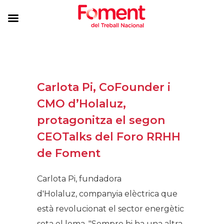
Carlota Pi, CoFounder i
CMO d’Holaluz,
protagonitza el segon
CEOTalks del Foro RRHH
de Foment
Carlota Pi, fundadora
d'Holaluz, companyia elèctrica que
està revolucionat el sector energètic
sota el lema, "Sempre hi ha una altra