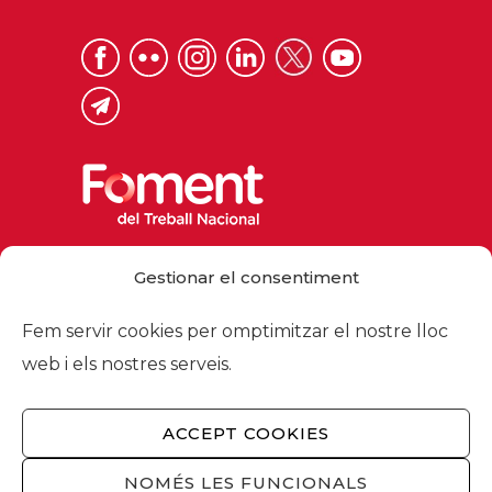
Via Laietana 32, 08003 Barcelona
Gestionar el consentiment
Tel. 93 484 12 00
foment@foment.com
Fem servir cookies per omptimitzar el nostre lloc
web i els nostres serveis.
ACCEPT COOKIES
© 2026 - Foment del Treball Nacional
Nosaltres
/
Associats
/
Comissions
/
NOMÉS LES FUNCIONALS