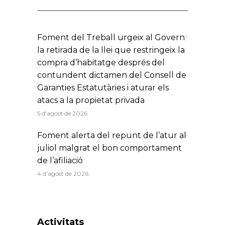
Foment del Treball urgeix al Govern
la retirada de la llei que restringeix la
compra d’habitatge després del
contundent dictamen del Consell de
Garanties Estatutàries i aturar els
atacs a la propietat privada
5 d'agost de 2026
Foment alerta del repunt de l’atur al
juliol malgrat el bon comportament
de l’afiliació
4 d'agost de 2026
Activitats