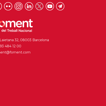
 Laietana 32, 08003 Barcelona
. 93 484 12 00
ment@foment.com