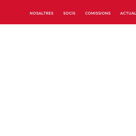
NOSALTRES
SOCIS
COMISSIONS
ACTUAL
Sobre nosaltres
Òrgans de Govern
Òrgans Consultius
Estructura Executiva
Institut d’Estudis Estrat
Societat Barcelonesa d’
Econòmics i Socials
Organitzacions territori
Organitzacions sectoria
Coneix més