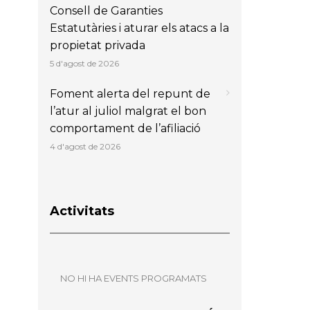
Consell de Garanties
Estatutàries i aturar els atacs a la
propietat privada
5 d'agost de 2026
Foment alerta del repunt de
l’atur al juliol malgrat el bon
comportament de l’afiliació
4 d'agost de 2026
Activitats
NO HI HA EVENTS PROGRAMATS