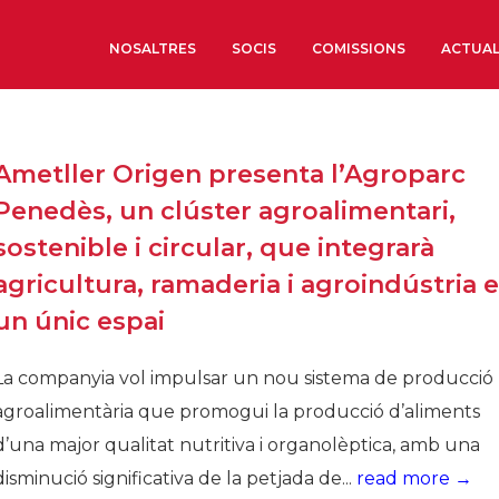
NOSALTRES
SOCIS
COMISSIONS
ACTUAL
Sobre nosaltres
Ametller Origen presenta l’Agroparc
Òrgans de Govern
Penedès, un clúster agroalimentari,
Òrgans Consultius
sostenible i circular, que integrarà
Estructura Executiva
agricultura, ramaderia i agroindústria 
Institut d’Estudis Estrat
un únic espai
Societat Barcelonesa d’
Econòmics i Socials
La companyia vol impulsar un nou sistema de producció
Organitzacions territori
agroalimentària que promogui la producció d’aliments
Organitzacions sectoria
d’una major qualitat nutritiva i organolèptica, amb una
Coneix més
disminució significativa de la petjada de...
read more →