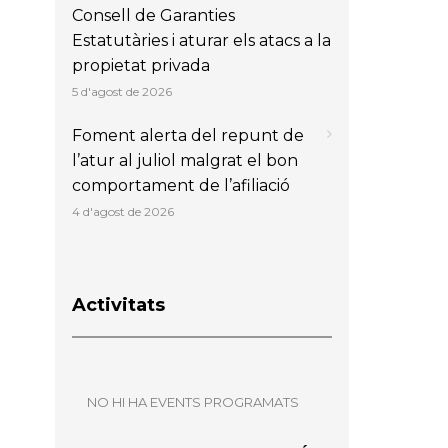
Consell de Garanties
Estatutàries i aturar els atacs a la
propietat privada
5 d'agost de 2026
Foment alerta del repunt de
l’atur al juliol malgrat el bon
comportament de l’afiliació
4 d'agost de 2026
Activitats
NO HI HA EVENTS PROGRAMATS