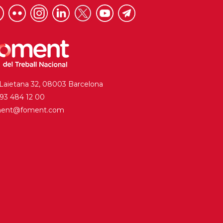
 Laietana 32, 08003 Barcelona
. 93 484 12 00
ment@foment.com