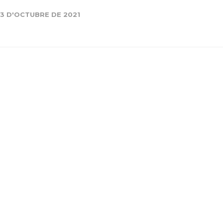
Història
13 D'OCTUBRE DE 2021
Galeria de Presidents
Biblioteca Arxiu
Seu Social